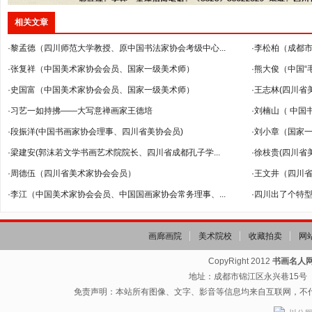
相关文章
·黎孟德（四川师范大学教授、原中国书法家协会考级中心...
·李松柏（成都市
·张复祥（中国美术家协会会员、国家一级美术师）
·熊大俊（中国“
·史国富（中国美术家协会会员、国家一级美术师）
·王志林(四川
·习艺一如持拂——大写意禅画家王德培
·刘楠山（ 中国
·段振洋(中国书画家协会理事、四川省美协会员)
·刘小章（国家
·梁建安(郭沫若文学书画艺术院院长、四川省成都孔子学...
·徐枝贵(四川省
·周德伍（四川省美术家协会会员）
·王文井（四川
·李江（中国美术家协会会员、中国国画家协会常务理事、...
·四川出了个特
画廊画院
美术院校
收藏拍卖
网
CopyRight 2012
书画名人
地址：成都市锦江区永兴巷15号（省
免责声明：本站所有图像、文字、影音等信息均来自互联网，不