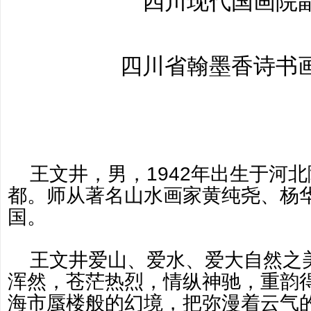
四川现代国画院
四川省翰墨香诗书
王文井，男，1942年出生于河
都。师从著名山水画家黄纯尧、杨
国。
王文井爱山、爱水、爱大自然之
浑然，苍茫热烈，情纵神驰，重韵
海市蜃楼般的幻境，把弥漫着云气