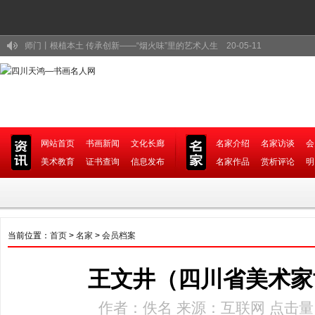
师门丨路漫漫其修远兮 吾将上下而求索——我的艺术求索之路 20-05-11
师门丨气韵浑然天成 妙趣匠心独具——浅谈我的绘画创作 20-05-09
师门丨寄情于画 感恩于怀——浅谈我的艺术创作 20-05-08
守望与奔跑——品评胡真来的艺术人生 20-05-07
铭仁堂手机电影系列之书画名家-邓代昆 20-08-13
网站首页
书画新闻
文化长廊
名家介绍
名家访谈
会
杨秀辉（四川省美协会员、国家一级美术师） 20-07-09
美术教育
证书查询
信息发布
名家作品
赏析评论
明
国画家胡真来：一生都在追求绘画艺术的路上 20-07-09
书画家姚叶红、胡真来及其弟子作品展在蓉开幕 20-06-30
溱话 || 一滴水的柔情 品王吉祥之艺海无尽涯 20-05-16
当前位置：
师门丨根植本土 传承创新——“烟火味”里的艺术人生 20-05-11
首页
>
名家
>
会员档案
王文井（四川省美术家
作者：佚名 来源：互联网 点击量