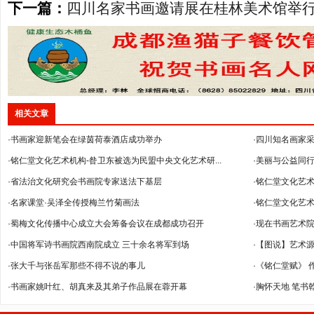
下一篇：
四川名家书画邀请展在桂林美术馆举
相关文章
·书画家迎新笔会在绿茵荷泰酒店成功举办
·四川知名画家
·铭仁堂文化艺术机构-昝卫东被选为民盟中央文化艺术研...
·美丽与公益同行
·省法治文化研究会书画院专家送法下基层
·铭仁堂文化艺术
·名家课堂·吴泽全传授梅兰竹菊画法
·铭仁堂文化艺术
·蜀梅文化传播中心成立大会筹备会议在成都成功召开
·现在书画艺术
·中国将军诗书画院西南院成立 三十余名将军到场
·【图说】艺术
·张大千与张岳军那些不得不说的事儿
·《铭仁堂赋》 
·书画家姚叶红、胡真来及其弟子作品展在蓉开幕
·胸怀天地 笔