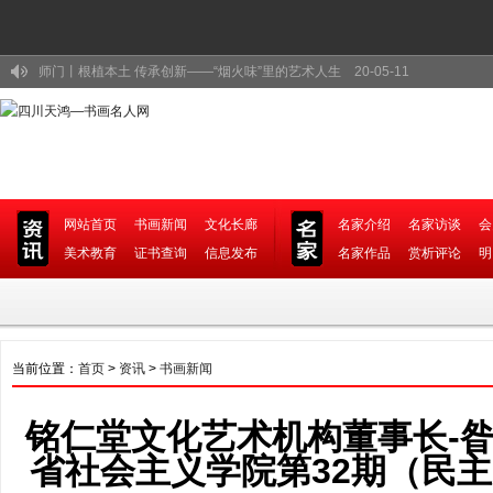
师门丨根植本土 传承创新——“烟火味”里的艺术人生 20-05-11
师门丨路漫漫其修远兮 吾将上下而求索——我的艺术求索之路 20-05-11
师门丨气韵浑然天成 妙趣匠心独具——浅谈我的绘画创作 20-05-09
师门丨寄情于画 感恩于怀——浅谈我的艺术创作 20-05-08
守望与奔跑——品评胡真来的艺术人生 20-05-07
网站首页
书画新闻
文化长廊
名家介绍
名家访谈
会
铭仁堂手机电影系列之书画名家-邓代昆 20-08-13
美术教育
证书查询
信息发布
名家作品
赏析评论
明
杨秀辉（四川省美协会员、国家一级美术师） 20-07-09
国画家胡真来：一生都在追求绘画艺术的路上 20-07-09
书画家姚叶红、胡真来及其弟子作品展在蓉开幕 20-06-30
当前位置：
溱话 || 一滴水的柔情 品王吉祥之艺海无尽涯 20-05-16
首页
>
资讯
>
书画新闻
铭仁堂文化艺术机构董事长-
省社会主义学院第32期（民